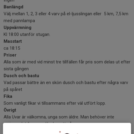
Ingen
Banlängd
Välj mellan 1, 2, 3 eller 4 varv på el-ljusslingan eller 5 km, 7,5 km
med pannlampa
Uppvärmning
Kl 18:00 utanför stugan.
Masstart
ca 18:15
Priser
Alla som är med vid minst tre tillfällen får pris som delas ut efter
sista gången
Dusch och bastu
Vad passar bättre än en skön dusch och bastu efter några varv
på spåret
Fika
Som vanligt fikar vi tillsammans efter väl utfört lopp.
Övrigt
Alla Uvar är välkomna, unga som äldre. Man behöver inte
springa, det fungerar lika bra att gå.