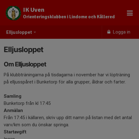
IK Uven
Orienteringsklubben i Lindome och Kållered
Logga in
Elljusloppet
Elljusloppet
Om Elljusloppet
På klubbträningarna på tisdagarna i november har vi löpträning
på elljusspåret i Bunketorp för alla grupper, åldrar och farter.
Samling
Bunketorp från kl 17:45
Anmälan
Från 17:45 i källaren, skriv upp ditt namn på listan med det antal
varv/km som du önskar springa.
Startavgift