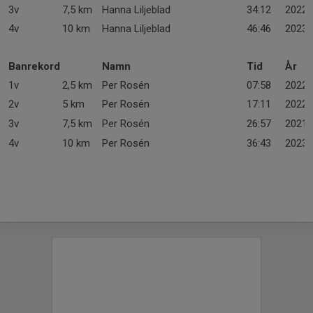
3v
7,5 km
Hanna Liljeblad
34:12
2022
4v
10 km
Hanna Liljeblad
46:46
2023
Banrekord
Namn
Tid
År
1v
2,5 km
Per Rosén
07:58
2022
2v
5 km
Per Rosén
17:11
2022
3v
7,5 km
Per Rosén
26:57
2021
4v
10 km
Per Rosén
36:43
2023