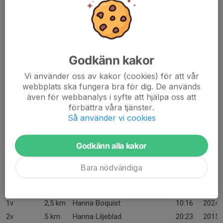
Resultat Elljusloppet
Godkänn kakor
Vi använder oss av kakor (cookies) för att vår
webbplats ska fungera bra för dig. De används
även för webbanalys i syfte att hjälpa oss att
förbättra våra tjänster.
Så använder vi cookies
Godkänn alla kakor
Här finns
statistiken från alla år med Elljusloppet
Bara nödvändiga
Banrekord
Namn
Tid
År
1v
2,5 km
Hanna Boquist
10:16
2024
2v
5 km
Hanna Liljeblad
20:23
2015