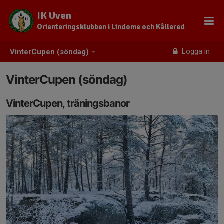
IK Uven
Orienteringsklubben i Lindome och Kållered
Logga in
VinterCupen (söndag)
VinterCupen (söndag)
VinterCupen, träningsbanor