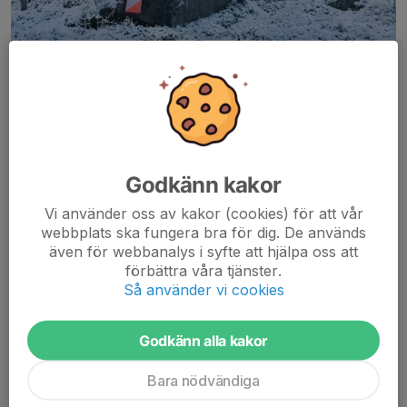
På söndagar under vintern (januari till mars)
pågår
Vintercupen
med träningsbanor från vit/gul till svart nivå.
Träningarna som anordnas av klubbarna inom Göteborg SYD.
Godkänn kakor
Detta är bra tillfällen att prova på en lite svårare bana än man
Vi använder oss av kakor (cookies) för att vår
brukar springa, då det är en träning är det ju möjligt att ha
webbplats ska fungera bra för dig. De används
skuggning eller springa tillsammans med någon som är lite
även för webbanalys i syfte att hjälpa oss att
säkrare.
förbättra våra tjänster.
Så använder vi cookies
Vintern 2026 ser schemat för Vintercupen ut som följer (se
uppdateringar i Eventor och här på hemsidan i kalendern):
Godkänn alla kakor
Finns ingen info i dagsläget!
Bara nödvändiga