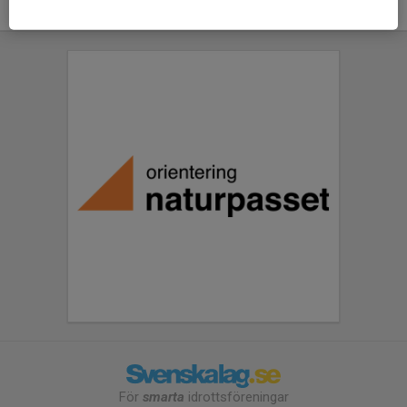
För
smarta
idrottsföreningar