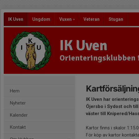
IK Uven
Ungdom
Vuxen
Veteran
Stugan
IK Uven
Orienteringsklubben 
Kartförsäljnin
Hem
IK Uven har orientering
Nyheter
Öjersbo i Sydost och til
väster till Knipered/Ha
Kalender
Kontakt
Kartor finns i skalor 1:15.
För köp av kartor kontakt