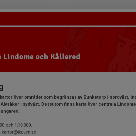
i Lindome och Kållered
g
skartor över området som begränsas av Bunketorp i nordväst, Ins
l Älvsåker i sydväst. Dessutom finns karta över centrala Lindome
ssungared.
000 och 1:10.000.
a kartor@ikuven.se