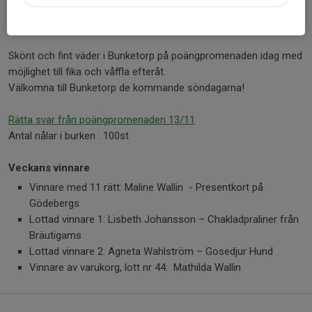
Här finns pristagarna och de rätta svaren från höstens
första poängpromenad
Skönt och fint väder i Bunketorp på poängpromenaden idag med
möjlighet till fika och våffla efteråt.
Välkomna till Bunketorp de kommande söndagarna!
Rätta svar från poängpromenaden 13/11
Antal nålar i burken : 100st
Veckans vinnare
Vinnare med 11 rätt: Maline Wallin - Presentkort på
Gödebergs
Lottad vinnare 1: Lisbeth Johansson – Chakladpraliner från
Bräutigams
Lottad vinnare 2: Agneta Wahlström – Gosedjur Hund
Vinnare av varukorg, lott nr 44: Mathilda Wallin