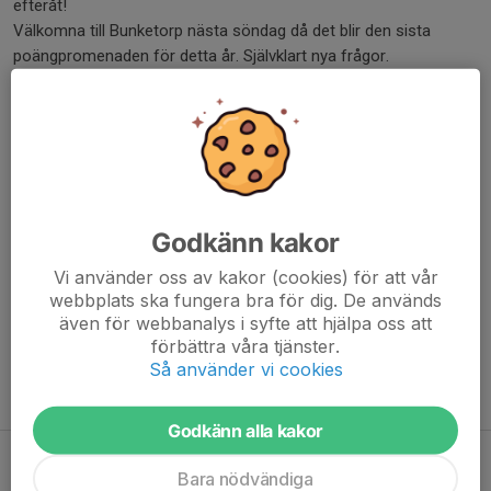
efteråt!
Välkomna till Bunketorp nästa söndag då det blir den sista
poängpromenaden för detta år. Självklart nya frågor.
Rätta svar från poängpromenaden 20/11
Antal pärlor i burken : 257 st
Veckans vinnare
8 personer hade 11 rätt och därmed blev utslagsfrågan
avgörande.
Godkänn kakor
Vinnare med 11 rätt och svar 233 på utslagsfrågan:
Vi använder oss av kakor (cookies) för att vår
Christoffer - Presentkort på Gödebergs 300 kr
webbplats ska fungera bra för dig. De används
Lottad vinnare 1: Patrik – Chokladpraliner från Bräutigams
även för webbanalys i syfte att hjälpa oss att
Lottad vinnare 2: Frank Lindson – Två vikkåsor
förbättra våra tjänster.
Vinnare av varukorg, lott nr 11: Cecilia Örneflo
Så använder vi cookies
Vinnarna kontaktas per telefon. Stort grattis!
Godkänn alla kakor
Rätta svar och pristagare 13 november
Bara nödvändiga