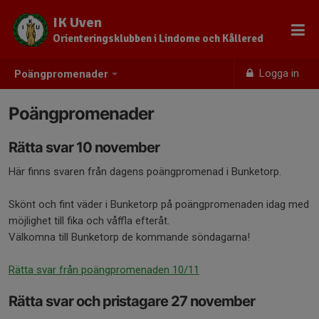
IK Uven
Orienteringsklubben i Lindome och Kållered
Logga in
Poängpromenader
Poängpromenader
Rätta svar 10 november
Här finns svaren från dagens poängpromenad i Bunketorp.
Skönt och fint väder i Bunketorp på poängpromenaden idag med
möjlighet till fika och våffla efteråt.
Välkomna till Bunketorp de kommande söndagarna!
Rätta svar från poängpromenaden 10/11
Rätta svar och pristagare 27 november