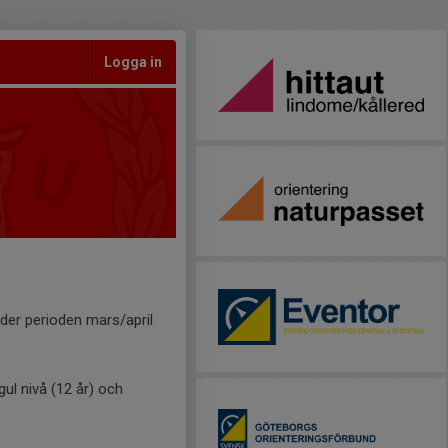
Logga in
der perioden mars/april
ul nivå (12 år) och