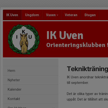
IK Uven
Ungdom
Vuxen
Veteran
Stugan
IK Uven
Orienteringsklubben 
Teknikträning
Hem
IK Uven anordnar tekniktr
Nyheter
till september.
Kalender
Det är olika typer av trän
Kontakt
uppåt. Det är tillåtet att 