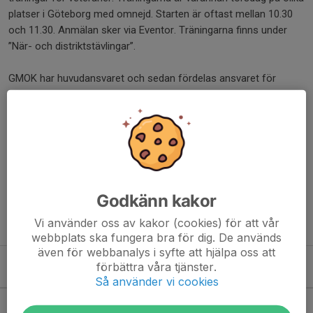
platser i Göteborg med omnejd. Starten är oftast mellan 10.30
och 11.30. Anmälan sker via Eventor. Träningarna finns under
”När- och distriktstävlingar”.
GMOK har huvudansvaret och sedan fördelas ansvaret för
specifika träningar ut till olika klubbar. IK Uven brukar ansvara för
en träning under våren och en på hösten.
Det finns alltid 4 olika banor, lång-mellan-kort-stig. Man väljer
den som passar dagsformen bäst! Svårighetsgraden är blå
bana.
Godkänn kakor
Har du några frågor om veteranträningarna kontakta gärna Clas
Vi använder oss av kakor (cookies) för att vår
Börjesson på
clas.g.borjesson@gmail.com
webbplats ska fungera bra för dig. De används
även för webbanalys i syfte att hjälpa oss att
förbättra våra tjänster.
Kommande aktiviteter
Så använder vi cookies