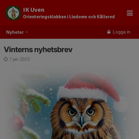
IK Uven
Orienteringsklubben i Lindome och Kållered
Logga in
Nyheter
Vinterns nyhetsbrev
7 jan 2025