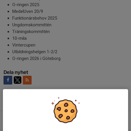
O-ringen 2025
MedelUven 20/9
Funktionärsbehov 2025
Ungdomskommittén
Träningskommittén
10-mila
Vintercupen
Utbildningshelgen 1-2/2
O-ringen 2026 i Göteborg
Dela nyhet
Tidigare nyheter
Sommarens nyhetsbrev
15 jul, 15:54