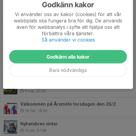
Godkänn kakor
Nybörjarkurs för barn 7-9år samt 10-12år!
10 jul, 22:43
Vi använder oss av kakor (cookies) för att vår
webbplats ska fungera bra för dig. De används
Midsommar på Bunketorp
även för webbanalys i syfte att hjälpa oss att
7 jun, 14:34
förbättra våra tjänster.
Så använder vi cookies
Nu finns vårens nyhetsbrev här
22 apr, 20:54
Godkänn alla kakor
Naturpasset i Lindome 2026!
Bara nödvändiga
22 mar, 18:28
Nybörjarkurs för vuxna och ungdomar
9 mar, 20:35
Välkommen på Årsmöte torsdagen den 26/2
18 feb, 18:38
Nyhetsbrev vinter
13 jan, 21:08