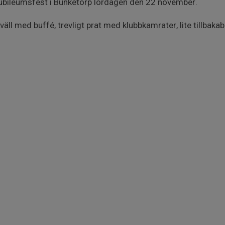
 jubileumsfest i Bunketorp lördagen den 22 november.
kväll med buffé, trevligt prat med klubbkamrater, lite tillbaka