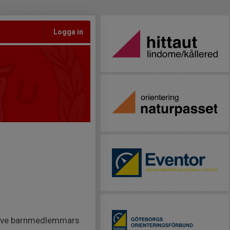
Logga in
lusive barnmedlemmars