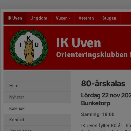
IK Uven
Ungdom
Vuxen
Veteran
Stugan
IK Uven
Orienteringsklubben 
80-årskalas
Hem
Lördag 22 nov 20
Nyheter
Bunketorp
Kalender
Samling: 18:00
Kontakt
IK Uven fyller 80 år i