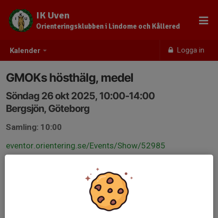
IK Uven
Orienteringsklubben i Lindome och Kållered
Logga in
Kalender
GMOKs hösthälg, medel
Söndag 26 okt 2025, 10:00-14:00
Bergsjön, Göteborg
Samling: 10:00
eventor.orientering.se/Events/Show/52985