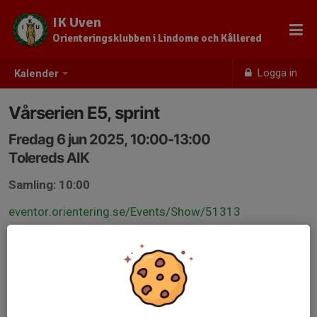
IK Uven
Orienteringsklubben i Lindome och Kållered
Logga in
Kalender
Vårserien E5, sprint
Fredag 6 jun 2025, 10:00-13:00
Tolereds AIK
Samling: 10:00
eventor.orientering.se/Events/Show/51313