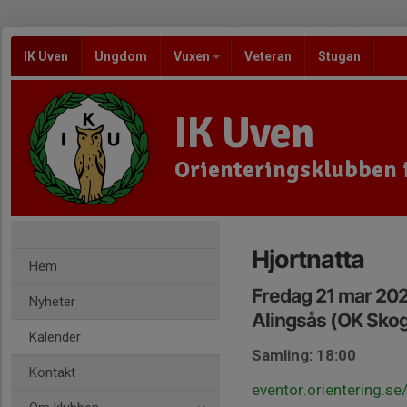
IK Uven
Ungdom
Vuxen
Veteran
Stugan
IK Uven
Orienteringsklubben 
Hjortnatta
Hem
Fredag 21 mar 202
Nyheter
Alingsås (OK Skog
Kalender
Samling: 18:00
Kontakt
eventor.orientering.