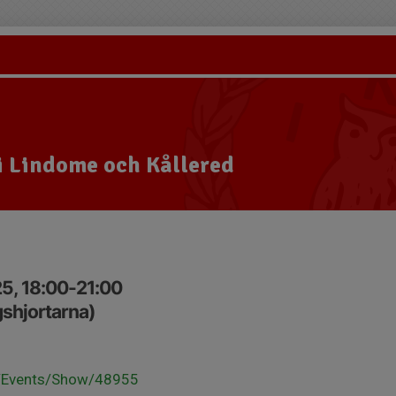
i Lindome och Kållered
5, 18:00-21:00
shjortarna)
se/Events/Show/48955