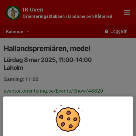
IK Uven
Orienteringsklubben i Lindome och Kållered
Logga in
Kalender
Hallandspremiären, medel
Lördag 8 mar 2025, 11:00-14:00
Laholm
Samling: 11:00
eventor.orientering.se/Events/Show/48820