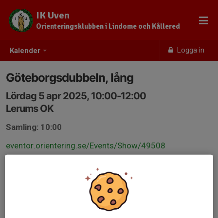
IK Uven
Orienteringsklubben i Lindome och Kållered
Logga in
Kalender
Göteborgsdubbeln, lång
Lördag 5 apr 2025, 10:00-12:00
Lerums OK
Samling: 10:00
eventor.orientering.se/Events/Show/49508