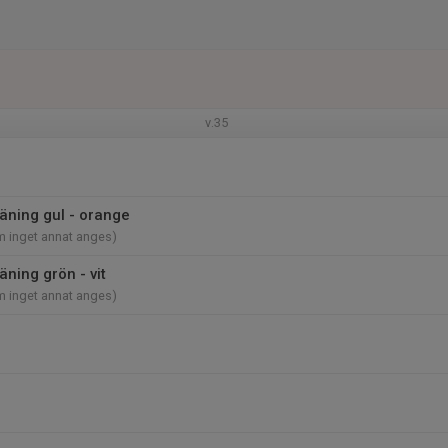
v.35
ning gul - orange
m inget annat anges)
ning grön - vit
m inget annat anges)