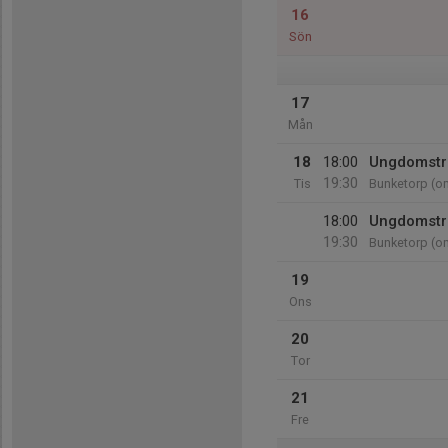
16
Sön
17
Mån
18
18:00
Ungdomsträ
19:30
Tis
Bunketorp (o
18:00
Ungdomsträ
19:30
Bunketorp (o
19
Ons
20
Tor
21
Fre