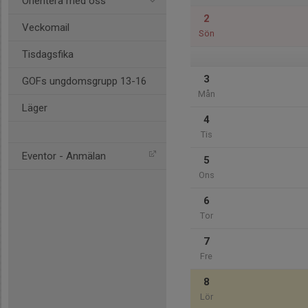
Orientera med oss
2
Veckomail
Sön
Tisdagsfika
3
GOFs ungdomsgrupp 13-16
Mån
Läger
4
Tis
Eventor - Anmälan
5
Ons
6
Tor
7
Fre
8
Lör