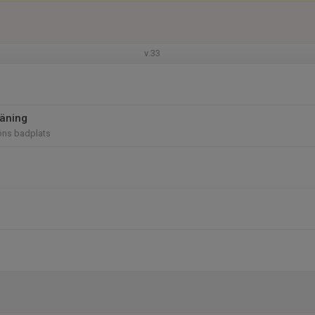
v.33
äning
öns badplats