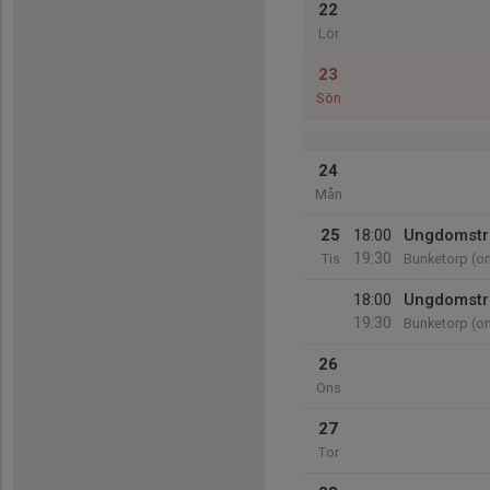
22
Lör
23
Sön
24
Mån
25
18:00
Ungdomsträ
19:30
Tis
Bunketorp (o
18:00
Ungdomsträ
19:30
Bunketorp (o
26
Ons
27
Tor