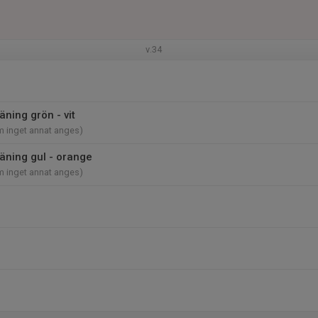
v.34
ning grön - vit
m inget annat anges)
ning gul - orange
m inget annat anges)