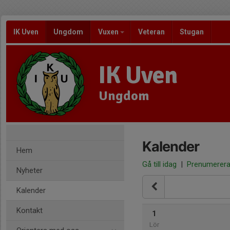
IK Uven
Ungdom
Vuxen
Veteran
Stugan
IK Uven
Ungdom
Kalender
Hem
Gå till idag
|
Prenumerer
Nyheter
Kalender
Kontakt
1
Lör