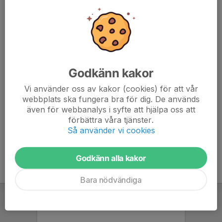
Det finns möjlighet att pröva på några veckor att träna med oss
som prov-medlem innan man bestämmer sig för att bli medlem.
Vi har nybörjarkurser för både för barn och vuxna på våren,
oftast i april. Håll utkik här på hemsidan för mer info.
Godkänn kakor
Vi har ett veckomail för barn och ungdomar och deras föräldrar
med information om ungdomsträningar, läger och
Vi använder oss av kakor (cookies) för att vår
orienteringsarrangemang.
webbplats ska fungera bra för dig. De används
även för webbanalys i syfte att hjälpa oss att
Läs mer här om alla möjligheter
att träna med klubben och i
förbättra våra tjänster.
Så använder vi cookies
samarbete med andra klubbar i distriktet.
Godkänn alla kakor
Bara nödvändiga