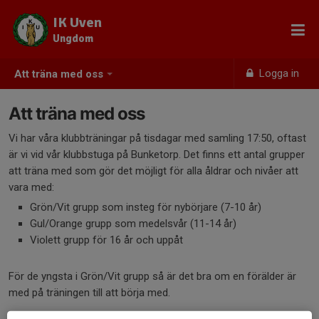
IK Uven
Ungdom
Logga in
Att träna med oss
Att träna med oss
Vi har våra klubbträningar på tisdagar med samling 17:50, oftast
är vi vid vår klubbstuga på Bunketorp. Det finns ett antal grupper
att träna med som gör det möjligt för alla åldrar och nivåer att
vara med:
Grön/Vit grupp som insteg för nybörjare (7-10 år)
Gul/Orange grupp som medelsvår (11-14 år)
Violett grupp för 16 år och uppåt
För de yngsta i Grön/Vit grupp så är det bra om en förälder är
med på träningen till att börja med.