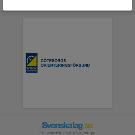
För
smarta
idrottsföreningar