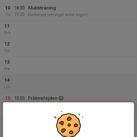
10
18:00
Klubbträning
19:30
Tis
Bunketorp (om inget annat anges)
11
Ons
12
Tor
13
Fre
14
Lör
15
10:00
Fräknefejden
14:00
Sön
Ljungkile
v.42
16
Mån