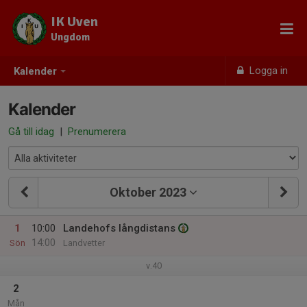
IK Uven
Ungdom
Logga in
Kalender
Kalender
Gå till idag
|
Prenumerera
Oktober 2023
1
10:00
Landehofs långdistans
14:00
Sön
Landvetter
v.40
2
Mån