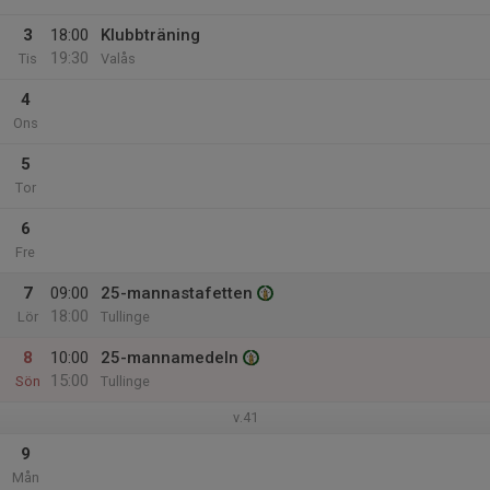
3
18:00
Klubbträning
19:30
Tis
Valås
4
Ons
5
Tor
6
Fre
7
09:00
25-mannastafetten
18:00
Lör
Tullinge
8
10:00
25-mannamedeln
15:00
Sön
Tullinge
v.41
9
Mån