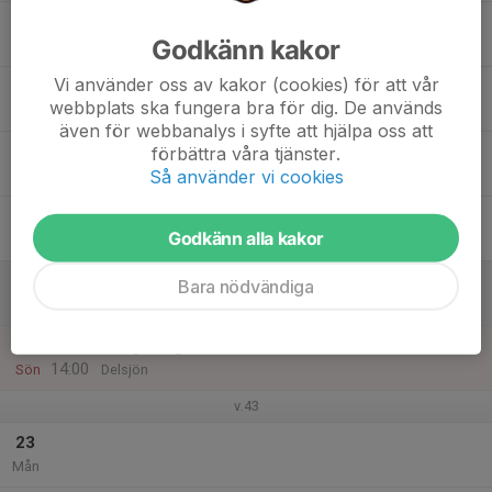
17
18:00
Klubbträning
Godkänn kakor
19:30
Tis
Kållered
Vi använder oss av kakor (cookies) för att vår
18
webbplats ska fungera bra för dig. De används
Ons
även för webbanalys i syfte att hjälpa oss att
19
förbättra våra tjänster.
Så använder vi cookies
Tor
20
Godkänn alla kakor
Fre
21
10:00
GMOK:s höstmedel
Bara nödvändiga
14:00
Lör
Vättlefjäll, Lövgärdet
22
10:00
Delsjölången
14:00
Sön
Delsjön
v.43
23
Mån