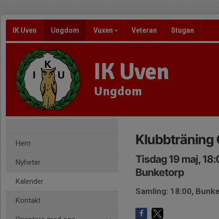
IK Uven
Ungdom
Vuxen
Veteran
Stugan
IK Uven
Ungdom
Klubbträning
Hem
Tisdag 19 maj, 18
Nyheter
Bunketorp
Kalender
Samling: 18:00, Bunk
Kontakt