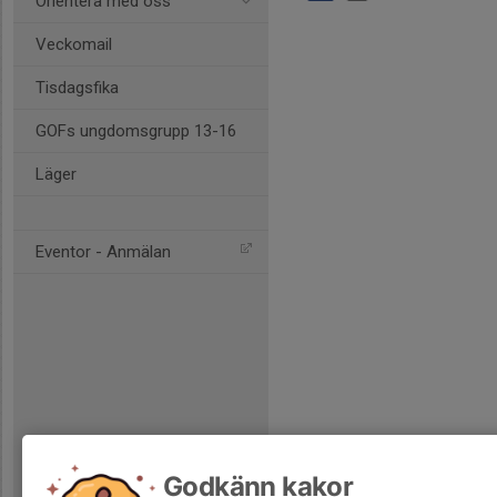
Orientera med oss
Veckomail
Tisdagsfika
GOFs ungdomsgrupp 13-16
Läger
Eventor - Anmälan
Godkänn kakor