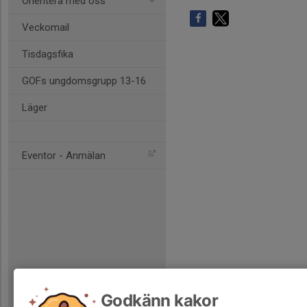
Orientera med oss
Veckomail
Tisdagsfika
GOFs ungdomsgrupp 13-16
Läger
Eventor - Anmälan
Godkänn kakor