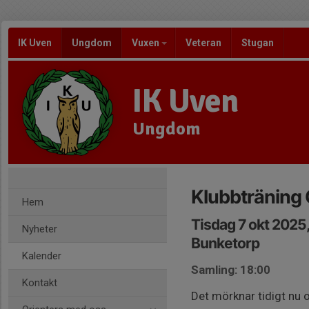
IK Uven
Ungdom
Vuxen
Veteran
Stugan
IK Uven
Ungdom
Klubbträning
Hem
Tisdag 7 okt 2025
Nyheter
Bunketorp
Kalender
Samling: 18:00
Kontakt
Det mörknar tidigt nu