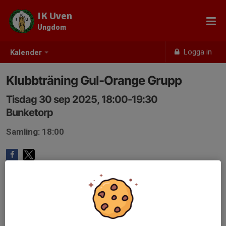
IK Uven
Ungdom
Logga in
Kalender
Klubbträning Gul-Orange Grupp
Tisdag 30 sep 2025, 18:00-19:30
Bunketorp
Samling: 18:00