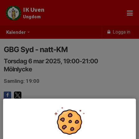
IK Uven
Ungdom
Logga in
Kalender
GBG Syd - natt-KM
Torsdag 6 mar 2025, 19:00-21:00
Mölnlycke
Samling: 19:00