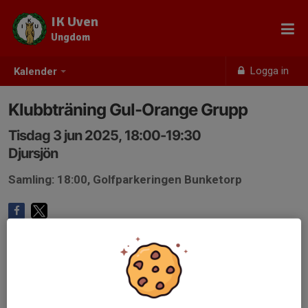
IK Uven
Ungdom
Logga in
Kalender
Klubbträning Gul-Orange Grupp
Tisdag 3 jun 2025, 18:00-19:30
Djursjön
Samling: 18:00, Golfparkeringen Bunketorp