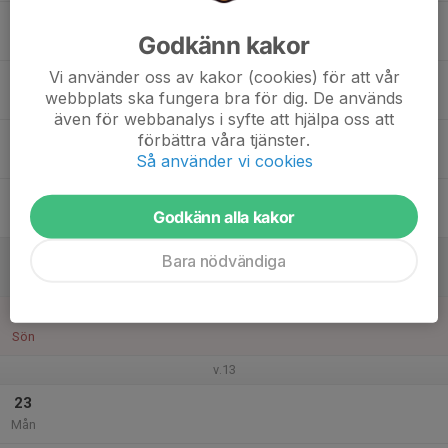
17
18:00
Klubbträning Violetta/Juniorer/Senioerer
Godkänn kakor
19:30
Tis
Skånhälla
Vi använder oss av kakor (cookies) för att vår
18
webbplats ska fungera bra för dig. De används
Ons
även för webbanalys i syfte att hjälpa oss att
19
förbättra våra tjänster.
Så använder vi cookies
Tor
20
Godkänn alla kakor
Fre
21
Bara nödvändiga
Lör
22
Sön
v.13
23
Mån