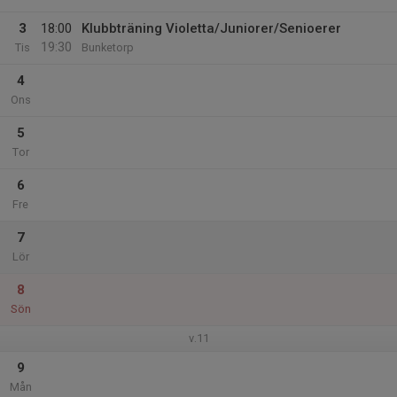
3
18:00
Klubbträning Violetta/Juniorer/Senioerer
19:30
Tis
Bunketorp
4
Ons
5
Tor
6
Fre
7
Lör
8
Sön
v.11
9
Mån