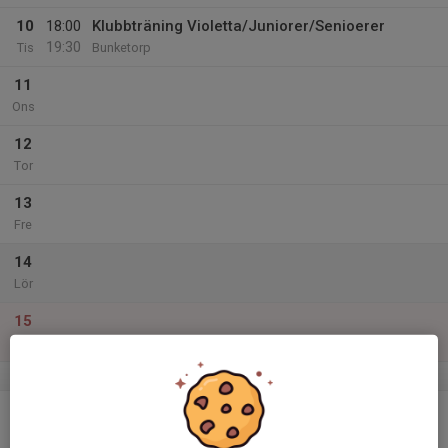
10
18:00
Klubbträning Violetta/Juniorer/Senioerer
19:30
Tis
Bunketorp
11
Ons
12
Tor
13
Fre
14
Lör
15
Sön
v.12
16
Mån