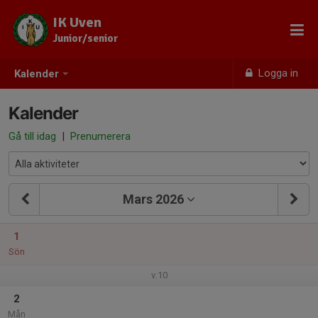
IK Uven
Junior/senior
Logga in
Kalender
Kalender
Gå till idag
|
Prenumerera
Mars 2026
1
Sön
v.10
2
Mån