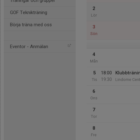
Träningar och grupper
2
GOF Teknikträning
Lör
Börja träna med oss
3
Sön
Eventor - Anmälan
4
Mån
5
18:00
Klubbträni
19:30
Tis
Lindome Centr
6
Ons
7
Tor
8
Fre