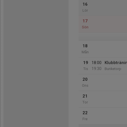
16
Lör
17
Sön
18
Mån
19
18:00
Klubbträni
19:30
Tis
Bunketorp
20
Ons
21
Tor
22
Fre