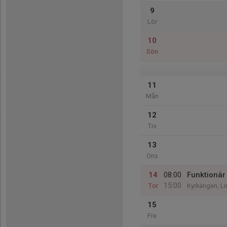
9
Lör
10
Sön
11
Mån
12
Tis
13
Ons
14
08:00
Funktionär
15:00
Tor
Kyrkängen, L
15
Fre