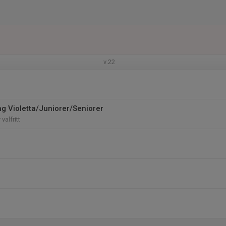
v.22
ng Violetta/Juniorer/Seniorer
valfritt