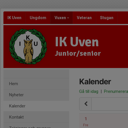
IK Uven
Ungdom
Vuxen
Veteran
Stugan
IK Uven
Junior/senior
Kalender
Hem
Gå till idag
|
Prenumerer
Nyheter
Kalender
Kontakt
1
Fre