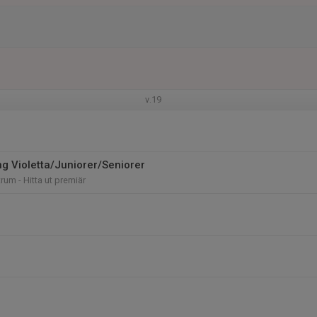
v.19
ng Violetta/Juniorer/Seniorer
um - Hitta ut premiär