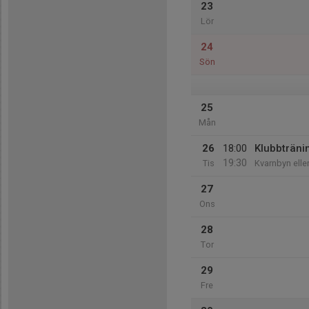
23
Lör
24
Sön
25
Mån
26
18:00
Klubbträni
19:30
Tis
Kvarnbyn eller 
27
Ons
28
Tor
29
Fre