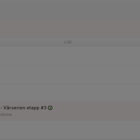
v.20
 - Vårserien etapp #3
indome