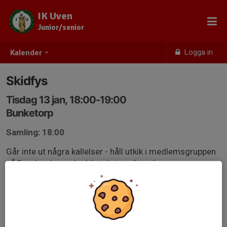
IK Uven
Junior/senior
Logga in
Kalender
Skidfys
Tisdag 13 jan, 18:00-19:00
Bunketorp
Samling: 18:00
Går inte ut några kallelser - håll utkik i medlemsgruppen
på Facebook om det blir träning eller ej!