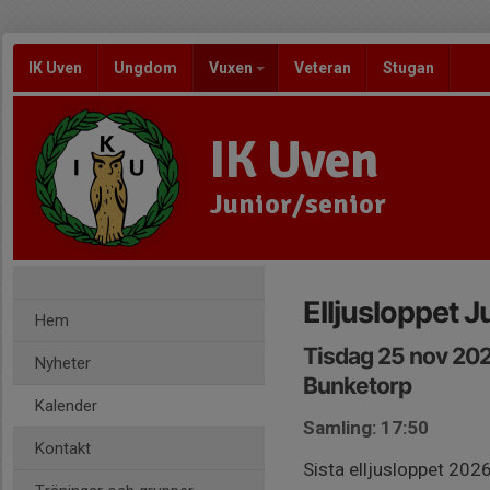
IK Uven
Ungdom
Vuxen
Veteran
Stugan
IK Uven
Junior/senior
Elljusloppet J
Hem
Tisdag 25 nov 202
Nyheter
Bunketorp
Kalender
Samling: 17:50
Kontakt
Sista elljusloppet 202