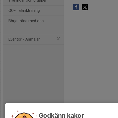
Träningar och grupper
GOF Teknikträning
Börja träna med oss
Eventor - Anmälan
Godkänn kakor