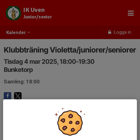
IK Uven
Junior/senior
Logga in
Kalender
Klubbträning Violetta/juniorer/seniorer
Tisdag 4 mar 2025, 18:00-19:30
Bunketorp
Samling: 18:00